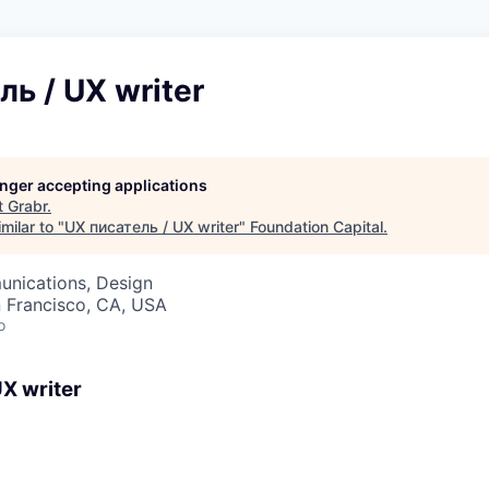
ь / UX writer
longer accepting applications
t
Grabr
.
milar to "
UX писатель / UX writer
"
Foundation Capital
.
nications, Design
n Francisco, CA, USA
o
X writer