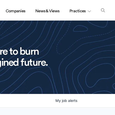
Companies
News & Views
Practices
re to burn
ined future.
My
job
alerts