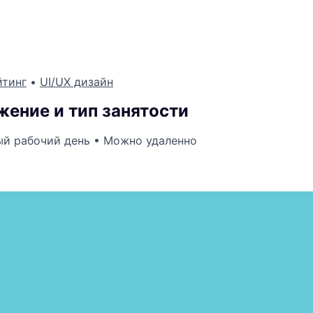
я
йтинг
•
UI/UX дизайн
ение и тип занятости
й рабочий день
•
Можно удаленно