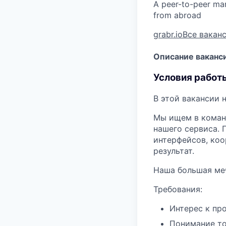
A peer-to-peer mar
from abroad
grabr.io
Все ваканс
Описание ваканс
Условия работ
В этой вакансии 
Мы ищем в команд
нашего сервиса. 
интерфейсов, коо
результат.
Наша большая меч
Требования:
Интерес к про
Понимание тог