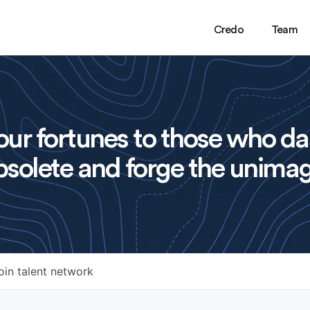
Credo
Team
ur fortunes to those who da
solete and forge the unimag
oin talent network