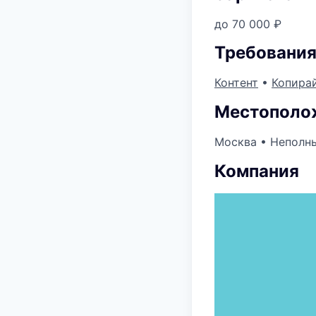
до 70 000 ₽
Требовани
Контент
•
Копира
Местополож
Москва
•
Неполны
Компания