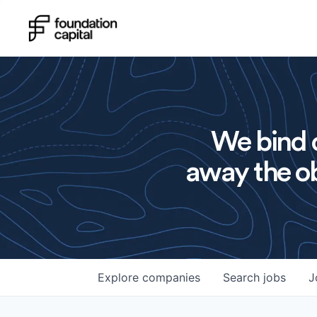
We bind o
away the ob
Explore
companies
Search
jobs
J