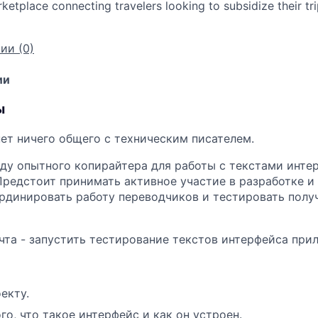
ketplace connecting travelers looking to subsidize their tr
ии (0)
ии
ы
нет ничего общего с техническим писателем.
у опытного копирайтера для работы с текстами инте
Предстоит принимать активное участие в разработке и
рдинировать работу переводчиков и тестировать пол
та - запустить тестирование текстов интерфейса при
екту.
о, что такое интерфейс и как он устроен.