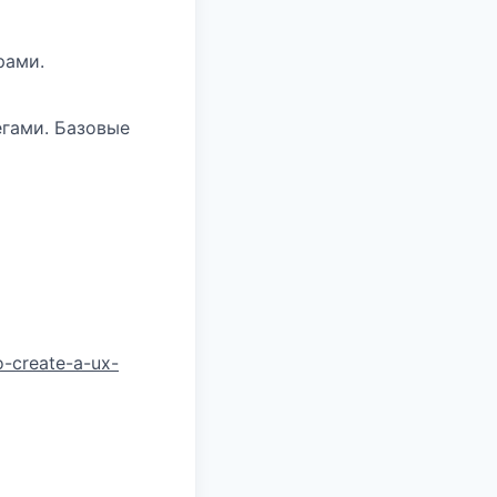
рами.
егами. Базовые
-create-a-ux-