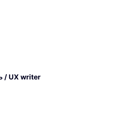
 / UX writer
я