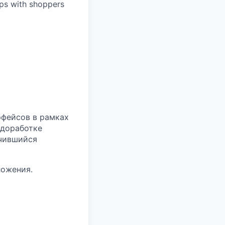
ips with shoppers
рфейсов в рамках
 доработке
учившийся
ложения.