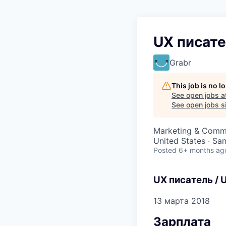
UX писател
Grabr
This job is no 
See open jobs a
See open jobs si
Marketing & Commu
United States · Sa
Posted
6+ months ag
UX писатель / U
13 марта 2018
Зарплата