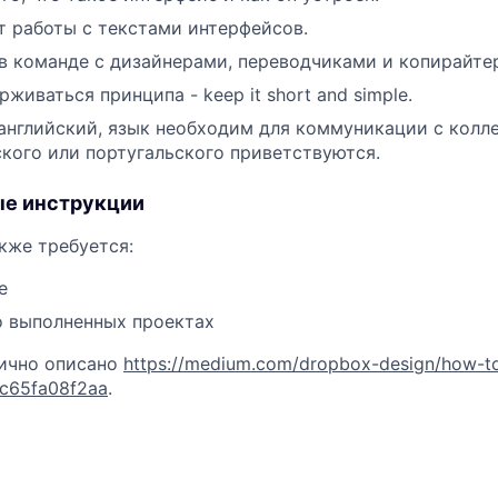
 работы с текстами интерфейсов.
в команде с дизайнерами, переводчиками и копирайте
живаться принципа - keep it short and simple.
английский, язык необходим для коммуникации c колл
ского или португальского приветствуются.
е инструкции
кже требуется:
е
 выполненных проектах
лично описано
https://medium.com/dropbox-design/how-to
-3c65fa08f2aa
.