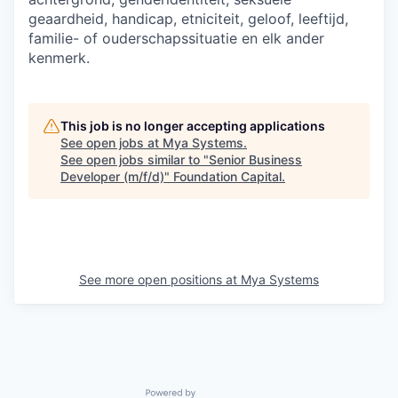
geaardheid, handicap, etniciteit, geloof, leeftijd,
familie- of ouderschapssituatie en elk ander
kenmerk.
This job is no longer accepting applications
See open jobs at
Mya Systems
.
See open jobs similar to "
Senior Business
Developer (m/f/d)
"
Foundation Capital
.
See more open positions at
Mya Systems
Powered by Getro.com