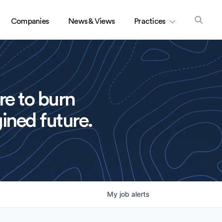
Companies
News & Views
Practices
re to burn
ined future.
My
job
alerts