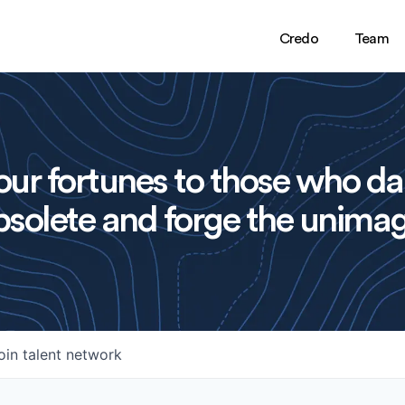
Credo
Team
ur fortunes to those who da
solete and forge the unimag
oin talent network