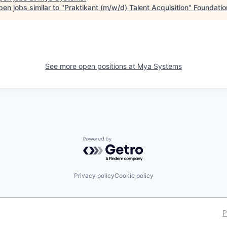
en jobs similar to "
Praktikant (m/w/d) Talent Acquisition
"
Foundatio
See more open positions at
Mya Systems
Powered by Getro.com
Privacy policy
Cookie policy
P