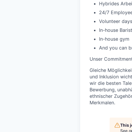
Hybrides Arbe
24/7 Employe
Volunteer day
In-house Baris
In-house gym
And you can br
Unser Commitmen
Gleiche Möglichkeit
und Inklusion wich
wir die besten Tal
Bewerbung, unabhän
ethnischer Zugehör
Merkmalen.
This 
See o