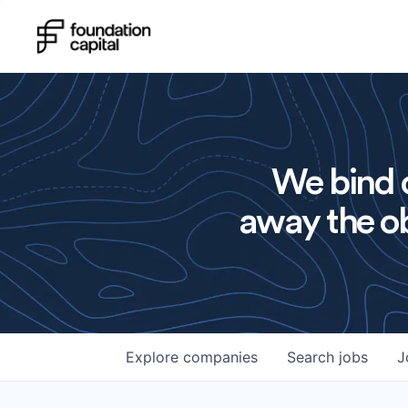
We bind o
away the ob
Explore
companies
Search
jobs
J