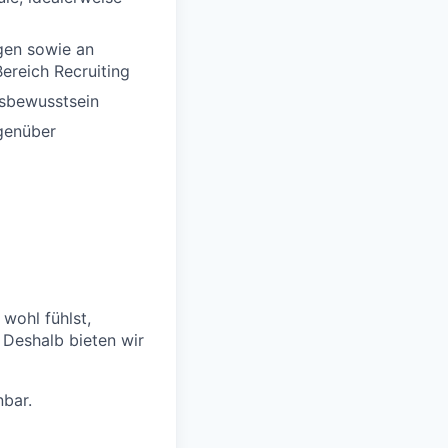
egen sowie an
ereich Recruiting
gsbewusstsein
egenüber
 wohl fühlst,
 Deshalb bieten wir
nbar.