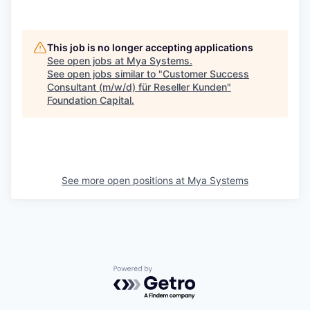
This job is no longer accepting applications
See open jobs at
Mya Systems
.
See open jobs similar to "
Customer Success
Consultant (m/w/d) für Reseller Kunden
"
Foundation Capital
.
See more open positions at
Mya Systems
Powered by Getro.com