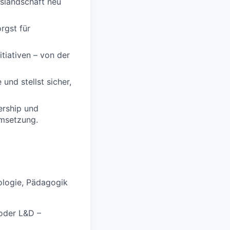
gslandschaft neu
rgst für
tiativen – von der
und stellst sicher,
ership und
Umsetzung.
ologie, Pädagogik
oder L&D –