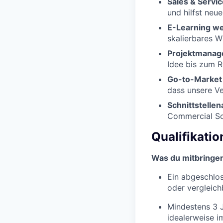
Sales & Servi
und hilfst neu
E-Learning we
skalierbares W
Projektmanag
Idee bis zum R
Go-to-Market 
dass unsere Ve
Schnittstellen
Commercial So
Qualifikati
Was du mitbringen
Ein abgeschlos
oder vergleich
Mindestens 3 
idealerweise i