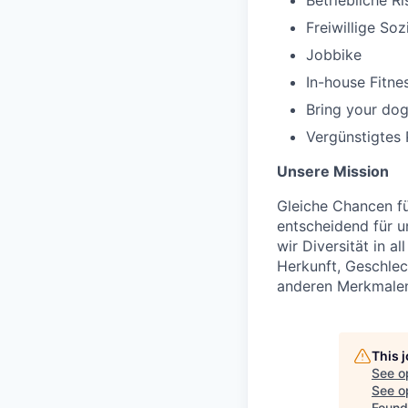
Betriebliche R
Freiwillige Soz
Jobbike
In-house Fitne
Bring your dog
Vergünstigtes
Unsere Mission
Gleiche Chancen für
entscheidend für u
wir Diversität in 
Herkunft, Geschlech
anderen Merkmale
This 
See o
See op
Found