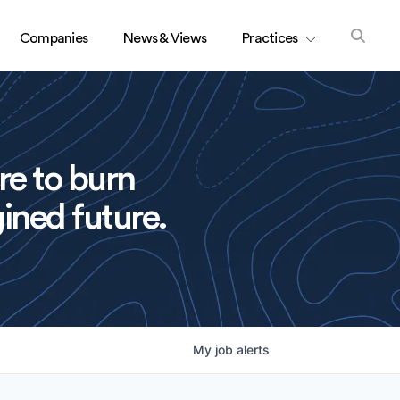
Companies
News & Views
Practices
re to burn
ined future.
My
job
alerts