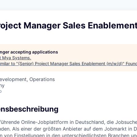
Project Manager Sales Enablemen
longer accepting applications
t
Mya Systems
.
milar to "
(Senior) Project Manager Sales Enablement (m/w/d)
"
Found
Development, Operations
ny
o
nsbeschreibung
 führende Online-Jobplattform in Deutschland, die Jobsuche
inden. Als einer der größten Anbieter auf dem Jobmarkt in
nen von Einstellungen in den unterschiedlichsten Branchen u