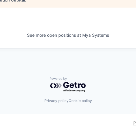
See more open positions at
Mya Systems
Powered by Getro.com
Privacy policy
Cookie policy
P