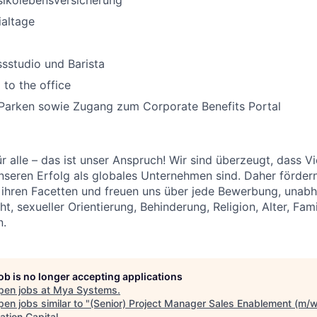
isikolebensversicherung
ialtage
ssstudio und Barista
 to the office
 Parken sowie Zugang zum Corporate Benefits Portal
 alle – das ist unser Anspruch! Wir sind überzeugt, dass Vie
nseren Erfolg als globales Unternehmen sind. Daher förde
all ihren Facetten und freuen uns über jede Bewerbung, unab
t, sexueller Orientierung, Behinderung, Religion, Alter, Fam
n.
job is no longer accepting applications
pen jobs at
Mya Systems
.
en jobs similar to "
(Senior) Project Manager Sales Enablement (m/
ation Capital
.