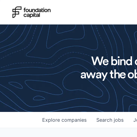
We bind o
away the ob
Explore
companies
Search
jobs
J