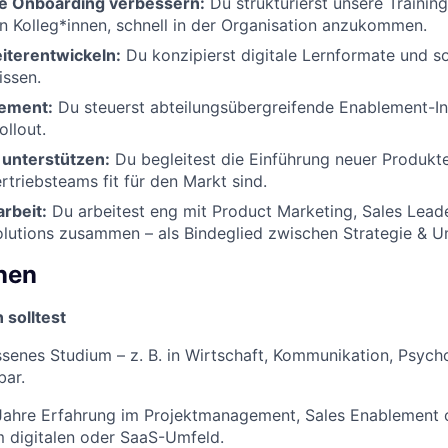
ce Onboarding verbessern:
Du strukturierst unsere Trainin
en Kolleg*innen, schnell in der Organisation anzukommen.
iterentwickeln:
Du konzipierst digitale Lernformate und so
issen.
ement:
Du steuerst abteilungsübergreifende Enablement-Ini
ollout.
unterstützen:
Du begleitest die Einführung neuer Produkte 
rtriebsteams fit für den Markt sind.
arbeit:
Du arbeitest eng mit Product Marketing, Sales Lead
lutions zusammen – als Bindeglied zwischen Strategie & 
onen
 solltest
senes Studium – z. B. in Wirtschaft, Kommunikation, Psych
bar.
Jahre Erfahrung im Projektmanagement, Sales Enablement 
m digitalen oder SaaS-Umfeld.