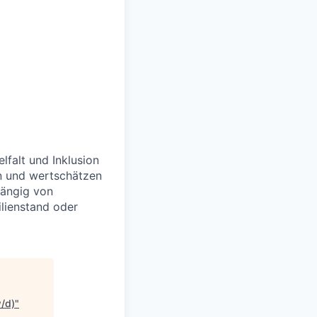
lfalt und Inklusion
rn und wertschätzen
hängig von
ilienstand oder
w/d)
"