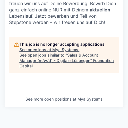
freuen wir uns auf Deine Bewerbung! Bewirb Dich
ganz einfach online NUR mit Deinem
aktuellen
Lebenslauf. Jetzt bewerben und Teil von
Stepstone werden – wir freuen uns auf Dich!
This job is no longer accepting applications
See open jobs at
Mya Systems
.
See open jobs similar to "
Sales & Account
Manager (m/w/d) - Digitale Lösungen
"
Foundation
Capital
.
See more open positions at
Mya Systems