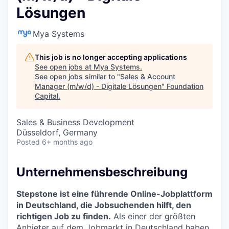
Lösungen
Mya Systems
This job is no longer accepting applications
See open jobs at
Mya Systems
.
See open jobs similar to "
Sales & Account
Manager (m/w/d) - Digitale Lösungen
"
Foundation
Capital
.
Sales & Business Development
Düsseldorf, Germany
Posted
6+ months ago
Unternehmensbeschreibung
Stepstone ist eine führende Online-Jobplattform
in Deutschland, die Jobsuchenden hilft, den
richtigen Job zu finden.
Als einer der größten
Anbieter auf dem Jobmarkt in Deutschland haben