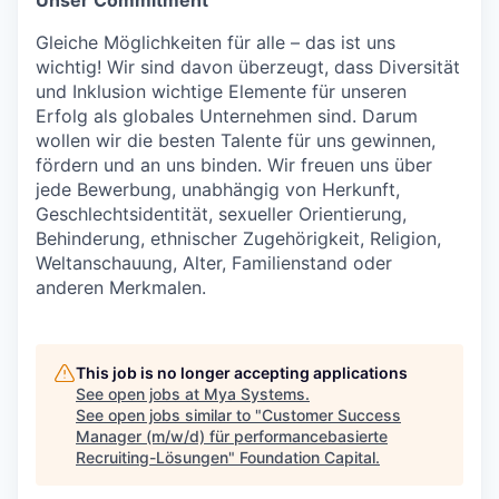
Unser Commitment
Gleiche Möglichkeiten für alle – das ist uns
wichtig! Wir sind davon überzeugt, dass Diversität
und Inklusion wichtige Elemente für unseren
Erfolg als globales Unternehmen sind. Darum
wollen wir die besten Talente für uns gewinnen,
fördern und an uns binden. Wir freuen uns über
jede Bewerbung, unabhängig von Herkunft,
Geschlechtsidentität, sexueller Orientierung,
Behinderung, ethnischer Zugehörigkeit, Religion,
Weltanschauung, Alter, Familienstand oder
anderen Merkmalen.
This job is no longer accepting applications
See open jobs at
Mya Systems
.
See open jobs similar to "
Customer Success
Manager (m/w/d) für performancebasierte
Recruiting-Lösungen
"
Foundation Capital
.