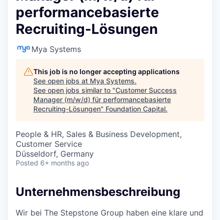
performancebasierte
Recruiting-Lösungen
Mya Systems
This job is no longer accepting applications
See open jobs at
Mya Systems
.
See open jobs similar to "
Customer Success
Manager (m/w/d) für performancebasierte
Recruiting-Lösungen
"
Foundation Capital
.
People & HR, Sales & Business Development,
Customer Service
Düsseldorf, Germany
Posted
6+ months ago
Unternehmensbeschreibung
Wir bei The Stepstone Group haben eine klare und