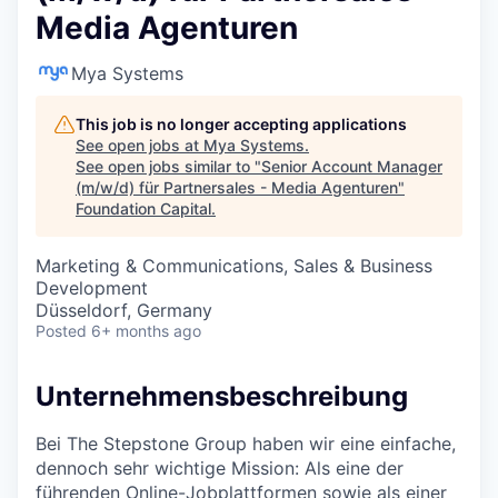
Media Agenturen
Mya Systems
This job is no longer accepting applications
See open jobs at
Mya Systems
.
See open jobs similar to "
Senior Account Manager
(m/w/d) für Partnersales - Media Agenturen
"
Foundation Capital
.
Marketing & Communications, Sales & Business
Development
Düsseldorf, Germany
Posted
6+ months ago
Unternehmensbeschreibung
Bei The Stepstone Group haben wir eine einfache,
dennoch sehr wichtige Mission: Als eine der
führenden Online-Jobplattformen sowie als einer