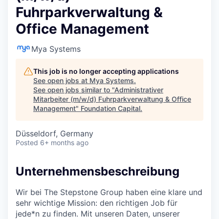
Fuhrparkverwaltung &
Office Management
Mya Systems
This job is no longer accepting applications
See open jobs at
Mya Systems
.
See open jobs similar to "
Administrativer
Mitarbeiter (m/w/d) Fuhrparkverwaltung & Office
Management
"
Foundation Capital
.
Düsseldorf, Germany
Posted
6+ months ago
Unternehmensbeschreibung
Wir bei The Stepstone Group haben eine klare und
sehr wichtige Mission: den richtigen Job für
jede*n zu finden. Mit unseren Daten, unserer