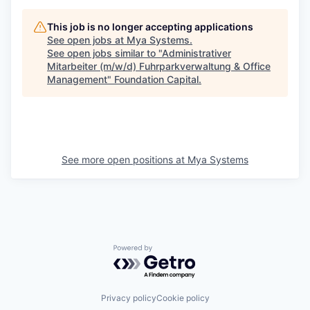
This job is no longer accepting applications
See open jobs at
Mya Systems
.
See open jobs similar to "
Administrativer
Mitarbeiter (m/w/d) Fuhrparkverwaltung & Office
Management
"
Foundation Capital
.
See more open positions at
Mya Systems
Powered by Getro.com
Privacy policy
Cookie policy