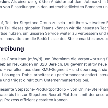
inden.
Als einer der größten Anbieter auf dem Jobmarkt in
nen von Einstellungen in den unterschiedlichsten Branchen u
uf, Teil der Stepstone Group zu sein - mit ihrer weltweiten 
ls Teil dieses globalen Teams können wir die neuesten Tec
ise nutzen, um unseren Service weiter zu verbessern und 
che Innovation an die Bedürfnisse des Stellenmarktes anzup
hreibung
Sales Consultant (m/w/d) und übernimm die Verantwortung f
trieb an Neukunden im B2B-Bereich. Du gewinnst aktiv neu
nd – vor allem aus dem KMU-Segment – und überzeugst sie
ng-Lösungen. Dabei arbeitest du performanceorientiert, steu
ne und trägst direkt zum Unternehmenserfolg bei.
gesamte Stepstone-Produktportfolio – von Online-Stellena
ase bis hin zur Stepstone Recruit Plattform, mit der unser
g-Prozess effizient gestalten können.