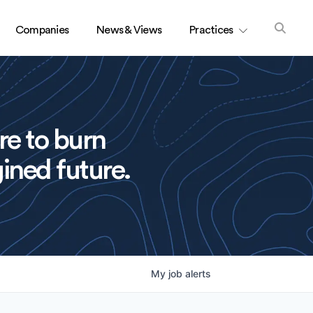
Companies
News & Views
Practices
re to burn
ined future.
My
job
alerts