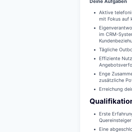
Deine Aufgaben
Aktive telefon
mit Fokus auf 
Eigenverantwor
im CRM-System
Kundenbezieh
Tägliche Outbo
Effiziente Nut
Angebotsverfo
Enge Zusammen
zusätzliche Pot
Erreichung dei
Qualifikati
Erste Erfahrun
Quereinsteiger
Eine abgeschlo