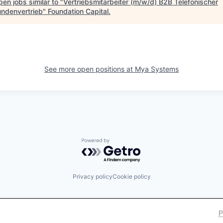
en jobs similar to "
Vertriebsmitarbeiter (m/w/d) B2B Telefonischer
ndenvertrieb
"
Foundation Capital
.
See more open positions at
Mya Systems
Powered by Getro.com
Privacy policy
Cookie policy
P