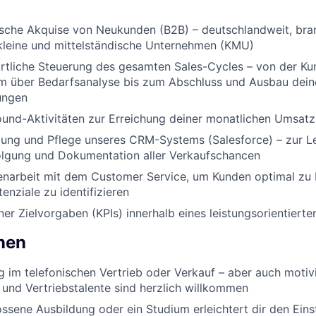
ische Akquise von Neukunden (B2B) – deutschlandweit, bra
kleine und mittelständische Unternehmen (KMU)
tliche Steuerung des gesamten Sales-Cycles – von der Kun
 über Bedarfsanalyse bis zum Abschluss und Ausbau dein
ungen
und-Aktivitäten zur Erreichung deiner monatlichen Umsatz
zung und Pflege unseres CRM-Systems (Salesforce) – zur Le
lgung und Dokumentation aller Verkaufschancen
arbeit mit dem Customer Service, um Kunden optimal zu 
enziale zu identifizieren
ner Zielvorgaben (KPIs) innerhalb eines leistungsorientiert
onen
g im telefonischen Vertrieb oder Verkauf – aber auch motiv
 und Vertriebstalente sind herzlich willkommen
ssene Ausbildung oder ein Studium erleichtert dir den Eins