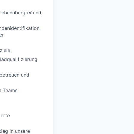
nchenübergreifend,
denidentifikation
er
ziele
adqualifizierung,
betreuen und
en Teams
ierte
tieg in unsere