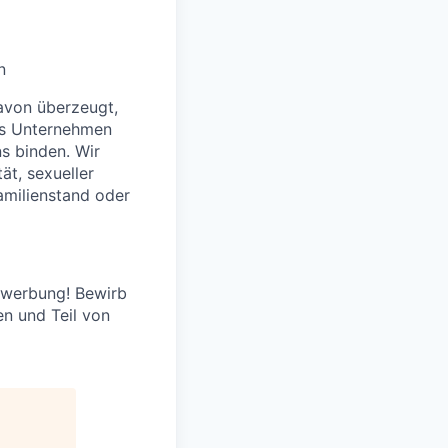
n
davon überzeugt,
les Unternehmen
ns binden. Wir
ät, sexueller
amilienstand oder
Bewerbung! Bewirb
n und Teil von