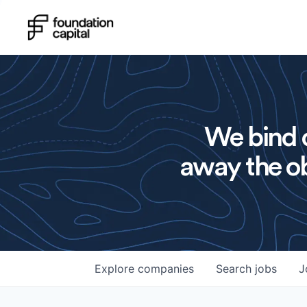
We bind o
away the ob
Explore
companies
Search
jobs
J