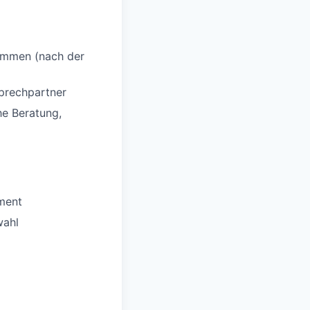
nommen (nach der
sprechpartner
e Beratung,
ement
wahl