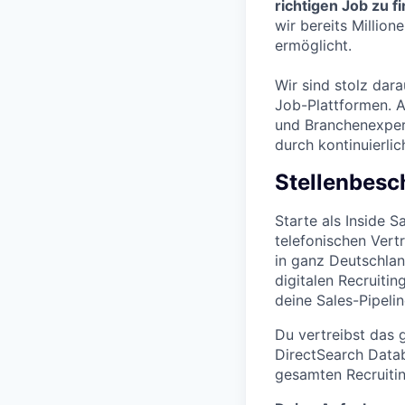
richtigen Job zu f
wir bereits Millio
ermöglicht.
Wir sind stolz dara
Job-Plattformen. A
und Branchenexpert
durch kontinuierli
Stellenbesc
Starte als Inside 
telefonischen Ver
in ganz Deutschla
digitalen Recruiti
deine Sales-Pipeli
Du vertreibst das 
DirectSearch Datab
gesamten Recruitin