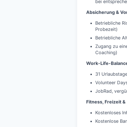
bei entsprech
Absicherung & Vo
Betriebliche R
Probezeit)
Betriebliche A
Zugang zu ein
Coaching)
Work-Life-Balance
31 Urlaubstage
Volunteer Days
JobRad, vergün
Fitness, Freizeit &
Kostenloses In
Kostenlose Bar