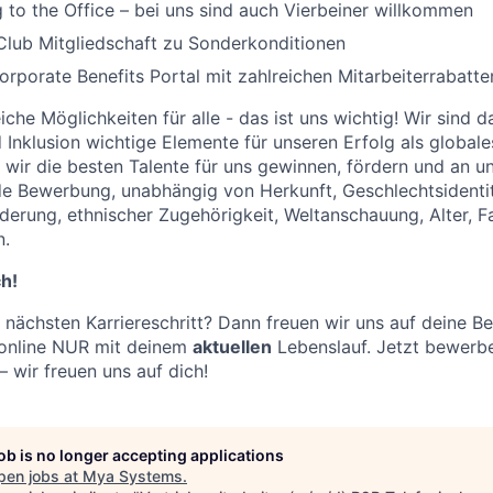
 to the Office – bei uns sind auch Vierbeiner willkommen
Club Mitgliedschaft zu Sonderkonditionen
porate Benefits Portal mit zahlreichen Mitarbeiterrabatte
che Möglichkeiten für alle - das ist uns wichtig! Wir sind 
d Inklusion wichtige Elemente für unseren Erfolg als globa
 wir die besten Talente für uns gewinnen, fördern und an u
de Bewerbung, unabhängig von Herkunft, Geschlechtsidentit
nderung, ethnischer Zugehörigkeit, Weltanschauung, Alter, F
n.
h!
 nächsten Karriereschritt? Dann freuen wir uns auf deine 
 online NUR mit deinem
aktuellen
Lebenslauf. Jetzt bewerbe
 wir freuen uns auf dich!
job is no longer accepting applications
pen jobs at
Mya Systems
.