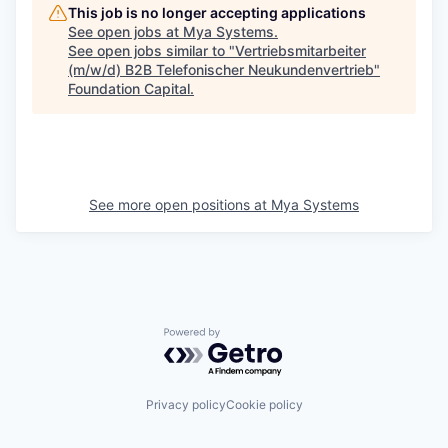
This job is no longer accepting applications
See open jobs at
Mya Systems
.
See open jobs similar to "
Vertriebsmitarbeiter
(m/w/d) B2B Telefonischer Neukundenvertrieb
"
Foundation Capital
.
See more open positions at
Mya Systems
Powered by Getro.com
Privacy policy
Cookie policy