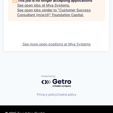
This job is no longer accepting applications
See open jobs at
Mya Systems
.
See open jobs similar to "
Customer Success
Consultant (m/w/d)
"
Foundation Capital
.
See more open positions at
Mya Systems
Powered by Getro.com
Privacy policy
Cookie policy