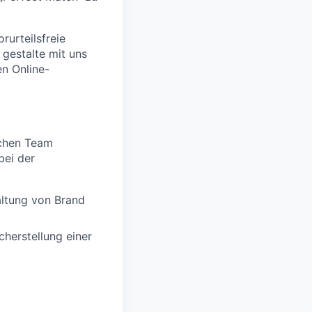
rurteilsfreie
 gestalte mit uns
en Online-
schen Team
bei der
altung von Brand
cherstellung einer