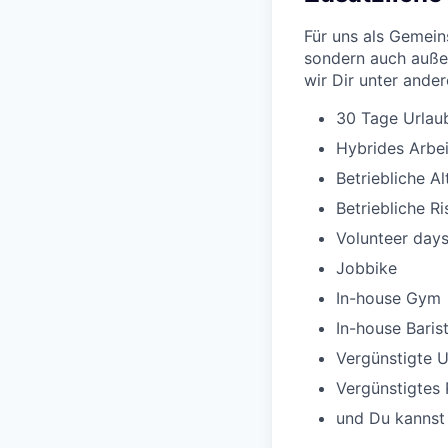
Für uns als Gemeins
sondern auch außer
wir Dir unter ande
30 Tage Urlau
Hybrides Arbe
Betriebliche A
Betriebliche R
Volunteer day
Jobbike
In-house Gym
In-house Baris
Vergünstigte U
Vergünstigtes 
und Du kannst 