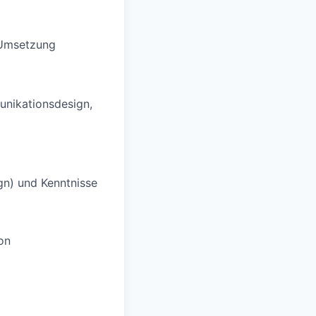
 Umsetzung
unikationsdesign,
gn) und Kenntnisse
on