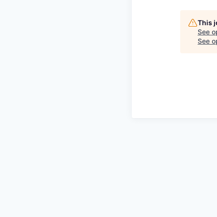
This 
See o
See op