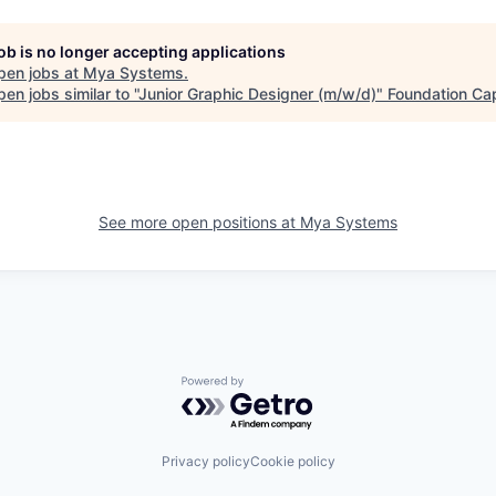
job is no longer accepting applications
pen jobs at
Mya Systems
.
en jobs similar to "
Junior Graphic Designer (m/w/d)
"
Foundation Cap
See more open positions at
Mya Systems
Powered by Getro.com
Privacy policy
Cookie policy