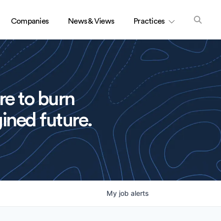
Companies
News & Views
Practices
re to burn
ined future.
My
job
alerts