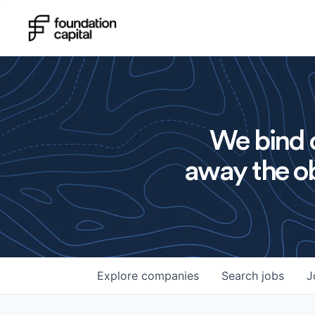
We bind o
away the ob
Explore
companies
Search
jobs
J