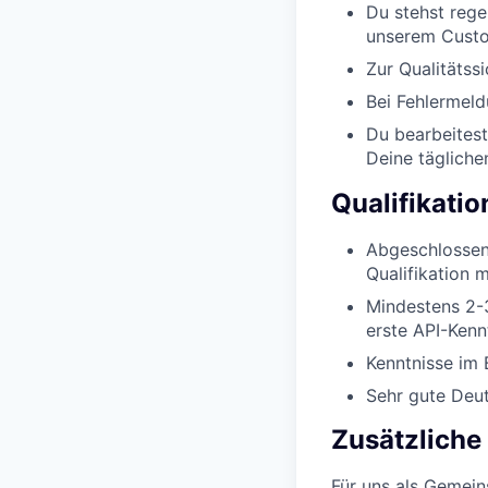
Du stehst rege
unserem Custo
Zur Qualitätss
Bei Fehlermeld
Du bearbeitest
Deine tägliche
Qualifikati
Abgeschlossene
Qualifikation 
Mindestens 2-
erste API-Ken
Kenntnisse im
Sehr gute Deut
Zusätzliche
Für uns als Gemeins