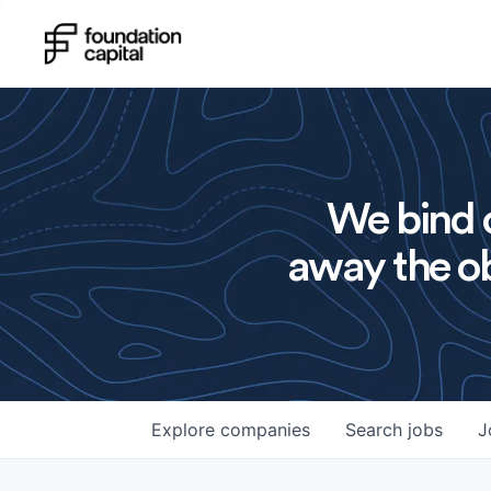
We bind o
away the ob
Explore
companies
Search
jobs
J