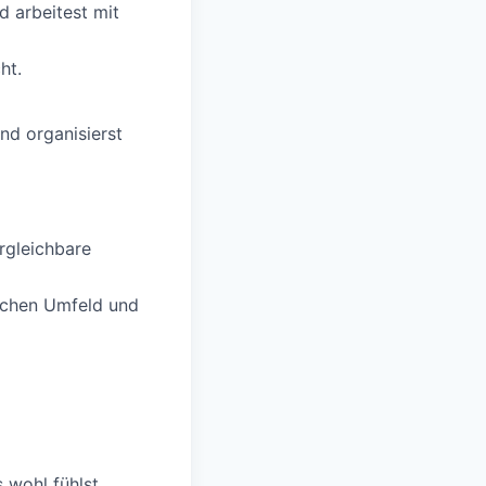
 arbeitest mit
ht.
nd organisierst
rgleichbare
schen Umfeld und
 wohl fühlst,