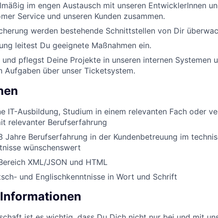
lmäßig im engen Austausch mit unseren EntwicklerInnen und
mer Service und unseren Kunden zusammen.
icherung werden bestehende Schnittstellen von Dir überwac
ung leitest Du geeignete Maßnahmen ein.
 und pflegst Deine Projekte in unseren internen Systemen u
n Aufgaben über unser Ticketsystem.
onen
 IT-Ausbildung, Studium in einem relevanten Fach oder ve
mit relevanter Berufserfahrung
3 Jahre Berufserfahrung in der Kundenbetreuung im techni
ntnisse wünschenswert
 Bereich XML/JSON und HTML
sch- und Englischkenntnisse in Wort und Schrift
 Informationen
chaft ist es wichtig, dass Du Dich nicht nur bei und mit uns