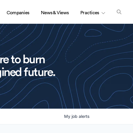
Companies
News & Views
Practices
re to burn
ined future.
My
job
alerts