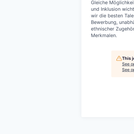
Gleiche Möglichkeit
und Inklusion wich
wir die besten Tal
Bewerbung, unabhän
ethnischer Zugehör
Merkmalen.
This 
See o
See op