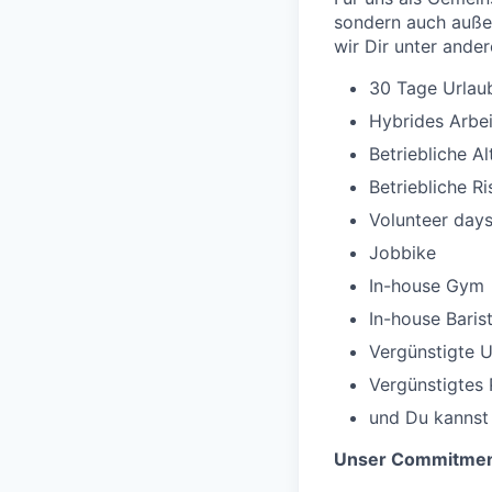
sondern auch außer
wir Dir unter ande
30 Tage Urlau
Hybrides Arbe
Betriebliche A
Betriebliche R
Volunteer day
Jobbike
In-house Gym
In-house Baris
Vergünstigte U
Vergünstigtes 
und Du kannst 
Unser Commitme