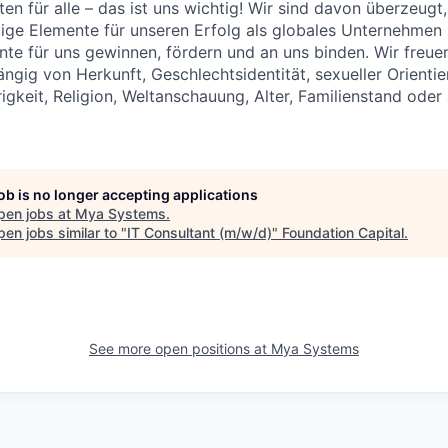
en für alle – das ist uns wichtig! Wir sind davon überzeugt,
tige Elemente für unseren Erfolg als globales Unternehmen
ente für uns gewinnen, fördern und an uns binden. Wir freue
gig von Herkunft, Geschlechtsidentität, sexueller Orientie
igkeit, Religion, Weltanschauung, Alter, Familienstand oder
job is no longer accepting applications
pen jobs at
Mya Systems
.
en jobs similar to "
IT Consultant (m/w/d)
"
Foundation Capital
.
See more open positions at
Mya Systems