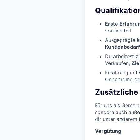
Qualifikati
Erste Erfahru
von Vorteil
Ausgeprägte
k
Kundenbedar
Du arbeitest z
Verkaufen,
Zie
Erfahrung mit 
Onboarding gez
Zusätzliche
Für uns als Gemeins
sondern auch außer
dir unter anderem 
Vergütung