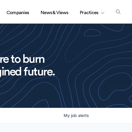
Companies
News & Views
Practices
re to burn
ined future.
My
job
alerts