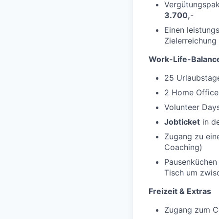
Vergütungspak
3.700,
-
Einen leistun
Zielerreichun
Work-Life-Balance
25 Urlaubstage
2 Home Office
Volunteer Days
Jobticket
in d
Zugang zu ein
Coaching)
Pausenküchen m
Tisch um zwis
Freizeit & Extras
Zugang zum Cor