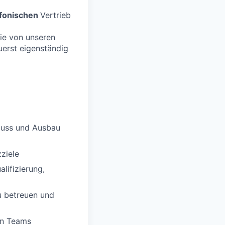
efonischen
Vertrieb
ie von unseren
uerst eigenständig
luss und Ausbau
ziele
lifizierung,
u betreuen und
ten Teams