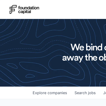
We bind o
away the ob
Explore
companies
Search
jobs
J