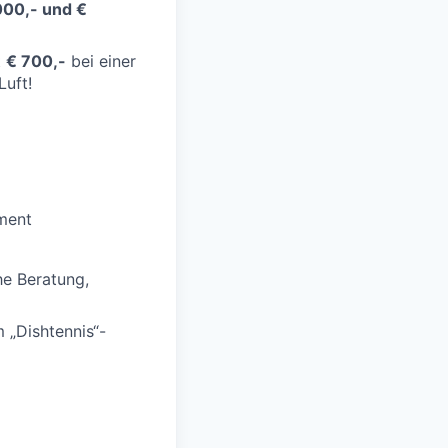
000,- und €
t
€ 700,-
bei einer
Luft!
ement
e Beratung,
 „Dishtennis“-