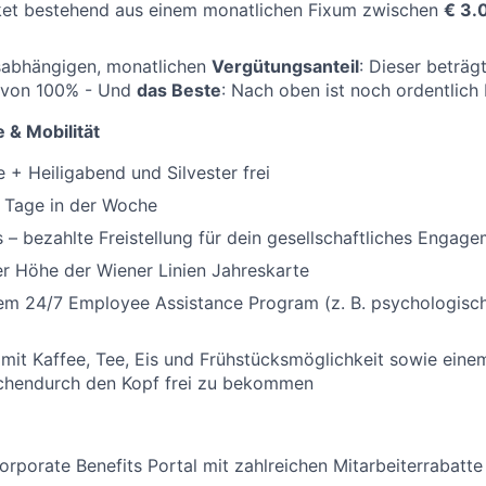
et bestehend aus einem monatlichen Fixum zwischen
€ 3.
gsabhängigen, monatlichen
Vergütungsanteil
: Dieser beträg
g von 100% - Und
das Beste
: Nach oben ist noch ordentlich 
 & Mobilität
 + Heiligabend und Silvester frei
 Tage in der Woche
 – bezahlte Freistellung für dein gesellschaftliches Engag
er Höhe der Wiener Linien Jahreskarte
em 24/7 Employee Assistance Program (z. B. psychologisch
it Kaffee, Tee, Eis und Frühstücksmöglichkeit sowie einem
chendurch den Kopf frei zu bekommen
porate Benefits Portal mit zahlreichen Mitarbeiterrabatte