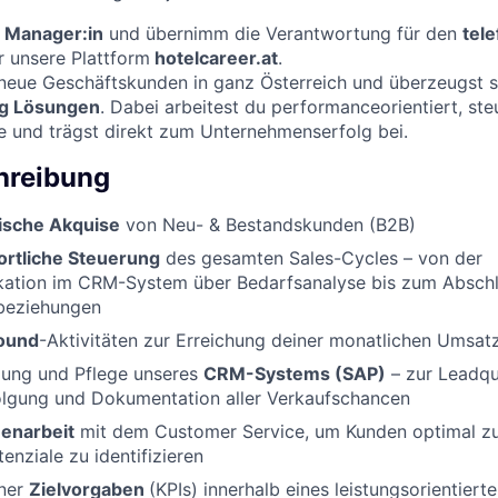
 Manager:in
und übernimm die Verantwortung für den
tel
r unsere Plattform
hotelcareer.at
.
neue Geschäftskunden in ganz Österreich und überzeugst s
ing Lösungen
. Dabei arbeitest du performanceorientiert, ste
ne und trägst direkt zum Unternehmenserfolg bei.
hreibung
nische Akquise
von Neu- & Bestandskunden (B2B)
rtliche Steuerung
des gesamten Sales-Cycles – von der
ikation im CRM-System über Bedarfsanalyse bis zum Absch
beziehungen
ound
-Aktivitäten zur Erreichung deiner monatlichen Umsatz
zung und Pflege unseres
CRM-Systems (SAP)
– zur Leadqua
lgung und Dokumentation aller Verkaufschancen
enarbeit
mit dem Customer Service, um Kunden optimal z
enziale zu identifizieren
iner
Zielvorgaben
(KPIs) innerhalb eines leistungsorientier