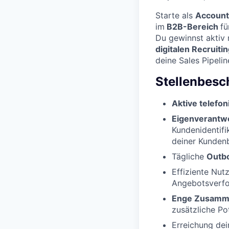
Starte als
Account
im
B2B-Bereich
fü
Du gewinnst aktiv 
digitalen Recruit
deine Sales Pipeli
Stellenbesc
Aktive telefo
Eigenverantwo
Kundenidentif
deiner Kunden
Tägliche
Outb
Effiziente Nut
Angebotsverfo
Enge Zusamm
zusätzliche Pot
Erreichung de