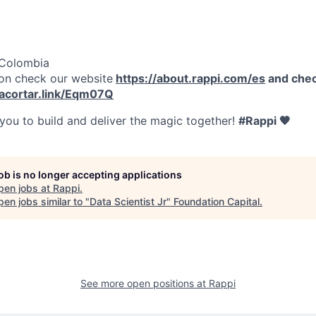
 Colombia
on check our website
https://about.rappi.com/es
and chec
/acortar.link/Eqm07Q
 you to build and deliver the magic together!
#Rappi 🧡
job is no longer accepting applications
pen jobs at
Rappi
.
en jobs similar to "
Data Scientist Jr
"
Foundation Capital
.
See more open positions at
Rappi