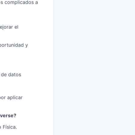
os complicados a
ejorar el
oportunidad y
n de datos
or aplicar
iverse?
 Física.