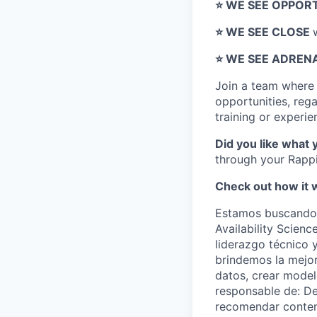
⭐️ WE SEE OPPOR
⭐️ WE SEE CLOSE
⭐️ WE SEE ADREN
Join a team wher
opportunities, regar
training or experie
Did you like what 
through your Rappi
Check out how it 
Estamos buscando u
Availability Scien
liderazgo técnico 
brindemos la mejor
datos, crear model
responsable de: D
recomendar conteni