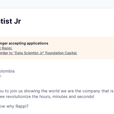
tist Jr
longer accepting applications
t
Rappi
.
milar to "
Data Scientist Jr
"
Foundation Capital
.
olombia
o
 you to join us showing the world we are the company that i
e revolutionize the hours, minutes and seconds!
now why Rappi?