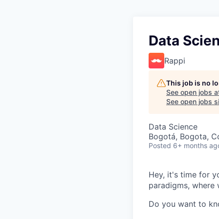
Data Scien
Rappi
This job is no 
See open jobs a
See open jobs si
Data Science
Bogotá, Bogota, C
Posted
6+ months ag
Hey, it's time for
paradigms, where w
Do you want to k