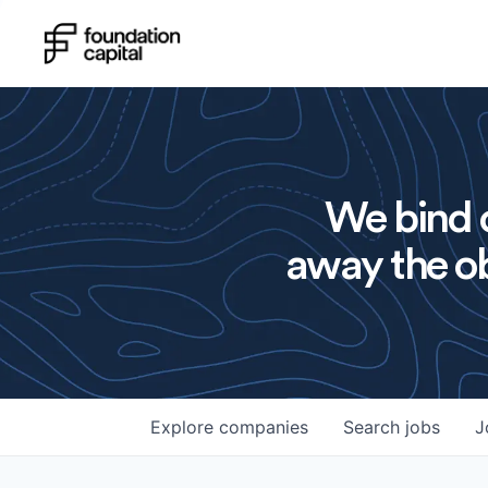
We bind o
away the ob
Explore
companies
Search
jobs
J