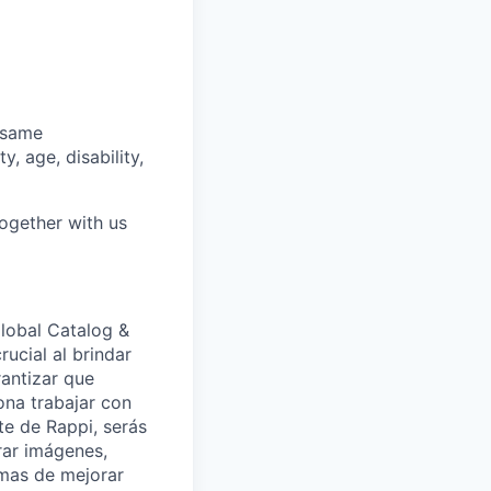
 same
y, age, disability,
together with us
lobal Catalog &
ucial al brindar
rantizar que
ona trabajar con
te de Rappi, serás
rar imágenes,
rmas de mejorar