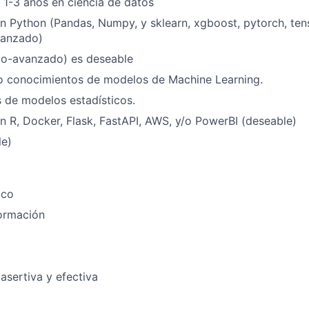
 1-3 años en ciencia de datos
n Python (Pandas, Numpy, y sklearn, xgboost, pytorch, ten
vanzado)
io-avanzado) es deseable
/o conocimientos de modelos de Machine Learning.
 de modelos estadísticos.
n R, Docker, Flask, FastAPI, AWS, y/o PowerBI (deseable)
le)
ico
formación
sertiva y efectiva