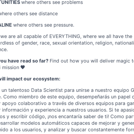
TUNITIES
where others see problems
where others see distance
ALINE
where others see pressure.
e
we are all capable of EVERYTHING
, where we all have the
dless of gender, race, sexual orientation, religion, nationalit
nce.
you have read so far?
Find out how you will deliver magic 
 mission
🧡
will impact our ecosystem:
n talentoso Data Scientist para unirse a nuestro equipo G
ce. Como miembro de este equipo, desempeñarás un papel cr
y apoyo colaborativo a través de diversos equipos para ga
 información y experiencia a nuestros usuarios. Si te apasi
os y escribir código, ¡nos encantaría saber de ti! Como par
esarrollar modelos automáticos capaces de mejorar y gene
do a los usuarios, y analizar y buscar constantemente fo