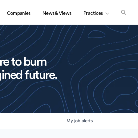
Companies
News & Views
Practices
re to burn
ined future.
My
job
alerts