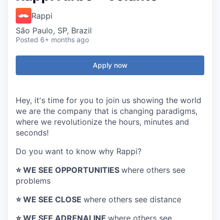
Rappi
São Paulo, SP, Brazil
Posted
6+ months ago
Apply now
Hey, it's time for you to join us showing the world
we are the company that is changing paradigms,
where we revolutionize the hours, minutes and
seconds!
Do you want to know why Rappi?
⭐️ WE SEE OPPORTUNITIES
where others see
problems
⭐️ WE SEE CLOSE
where others see distance
⭐️ WE SEE ADRENALINE
where others see