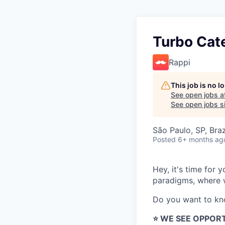
Turbo Cate
Rappi
This job is no 
See open jobs a
See open jobs si
São Paulo, SP, Braz
Posted
6+ months ag
Hey, it's time for
paradigms, where w
Do you want to k
⭐️ WE SEE OPPOR