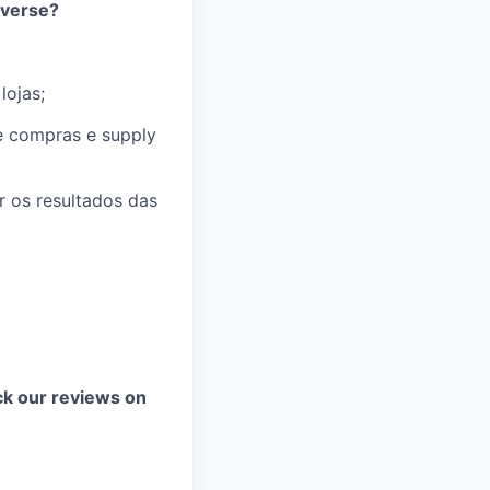
iverse?
lojas;
e compras e supply
r os resultados das
k our reviews on