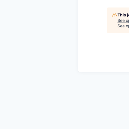
This 
See o
See op