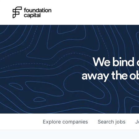
We bind o
away the ob
Explore
companies
Search
jobs
J