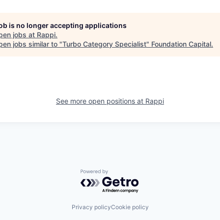
job is no longer accepting applications
pen jobs at
Rappi
.
en jobs similar to "
Turbo Category Specialist
"
Foundation Capital
.
See more open positions at
Rappi
Powered by Getro.com
Privacy policy
Cookie policy