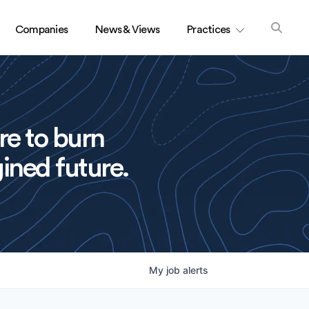
Companies
News & Views
Practices
re to burn
ined future.
My
job
alerts