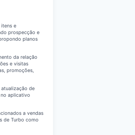
 itens e
endo prospecção e
 propondo planos
mento da relação
es e visitas
as, promoções,
 atualização de
no aplicativo
lacionados a vendas
s de
Turbo
como