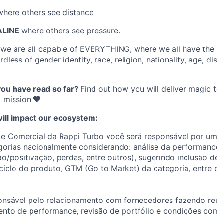
where others see distance
ALINE
where others see pressure.
e
we are all capable of EVERYTHING
, where we all have the
dless of gender identity, race, religion, nationality, age, disa
you have read so far?
Find out how you will deliver magic 
 mission
🧡
will impact our ecosystem:
e Comercial da Rappi Turbo você será responsável por um
gorias nacionalmente considerando: análise da performanc
ção/positivação, perdas, entre outros), sugerindo inclusão 
ciclo do produto, GTM (Go to Market) da categoria, entre 
nsável pelo relacionamento com fornecedores fazendo reu
to de performance, revisão de portfólio e condições com