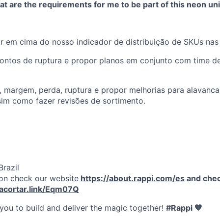
t are the requirements for me to be part of this neon un
ar em cima do nosso indicador de distribuição de SKUs nas 
pontos de ruptura e propor planos em conjunto com time d
, margem, perda, ruptura e propor melhorias para alavanca
sim como fazer revisões de sortimento.
razil
on check our website
https://about.rappi.com/es
and chec
/acortar.link/Eqm07Q
 you to build and deliver the magic together!
#Rappi 🧡