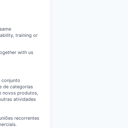
 same
bility, training or
together with us
 conjunto
e de categorias
de novos produtos,
outras atividades
niões recorrentes
erciais.