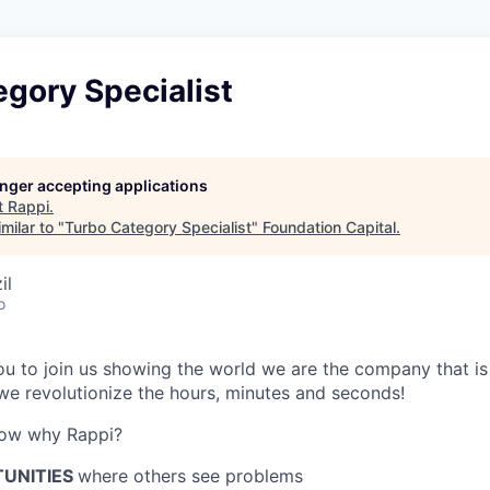
gory Specialist
longer accepting applications
t
Rappi
.
milar to "
Turbo Category Specialist
"
Foundation Capital
.
il
o
 you to join us showing the world we are the company that i
e revolutionize the hours, minutes and seconds!
now why Rappi?
TUNITIES
where others see problems