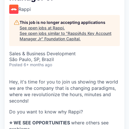
Rappi
This job is no longer accepting applications
See open jobs at
Rappi
.
See open jobs similar to "
RappiAds Key Account
Manager Jr
"
Foundation Capital
.
Sales & Business Development
São Paulo, SP, Brazil
Posted
6+ months ago
Hey, it's time for you to join us showing the world
we are the company that is changing paradigms,
where we revolutionize the hours, minutes and
seconds!
Do you want to know why Rappi?
⭐️ WE SEE OPPORTUNITIES
where others see