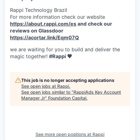
Rappi Technology Brazil
For more information check our website
https://about.rappi.com/es
and check our
reviews on Glassdoor
https://acortar.link/Eqm07Q
we are waiting for you to build and deliver the
magic together!
#Rappi 🧡
This job is no longer accepting applications
See open jobs at
Rappi
.
See open jobs similar to "
RappiAds Key Account
Manager Jr
"
Foundation Capital
.
See more open positions at
Rappi