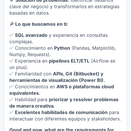
🔹
Solución de problemas:
Identificar desafíos
clave del negocio y transformarlos en estrategias
basadas en datos.
🔎
Lo que buscamos en ti:
✅
SQL avanzado
y experiencia en consultas
complejas.
✅
Conocimiento en
Python
(Pandas, Matplotlib,
Numpy, Requests).
✅
Experiencia en
pipelines ELT/ETL
(Airflow es
un plus).
✅
Familiaridad con
APIs, Git (Bitbucket) y
herramientas de visualización (Power BI).
✅
Conocimientos en
AWS o plataformas cloud
equivalentes.
✅
Habilidad para
priorizar y resolver problemas
de manera creativa.
✅
Excelentes habilidades de comunicación
para
interactuar con diferentes equipos y stakeholders.
Good and now, what are the requirements for