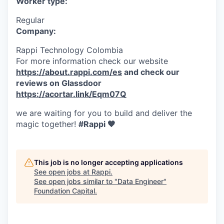
Worker type:
Regular
Company:
Rappi Technology Colombia
For more information check our website
https://about.rappi.com/es
and check our
reviews on Glassdoor
https://acortar.link/Eqm07Q
we are waiting for you to build and deliver the
magic together!
#Rappi 🧡
This job is no longer accepting applications
See open jobs at
Rappi
.
See open jobs similar to "
Data Engineer
"
Foundation Capital
.