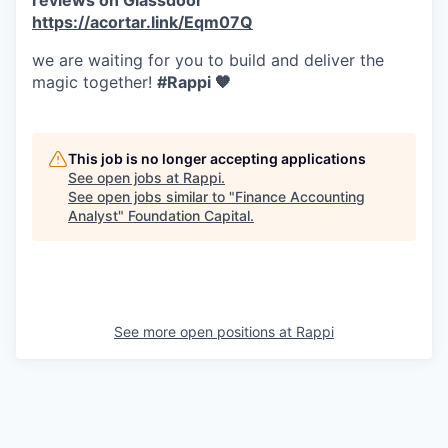
reviews on Glassdoor
https://acortar.link/Eqm07Q
we are waiting for you to build and deliver the
magic together!
#Rappi 🧡
This job is no longer accepting applications
See open jobs at
Rappi
.
See open jobs similar to "
Finance Accounting
Analyst
"
Foundation Capital
.
See more open positions at
Rappi