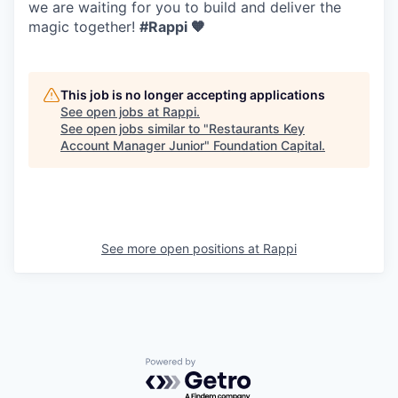
we are waiting for you to build and deliver the
magic together!
#Rappi 🧡
This job is no longer accepting applications
See open jobs at
Rappi
.
See open jobs similar to "
Restaurants Key
Account Manager Junior
"
Foundation Capital
.
See more open positions at
Rappi
Powered by Getro.com