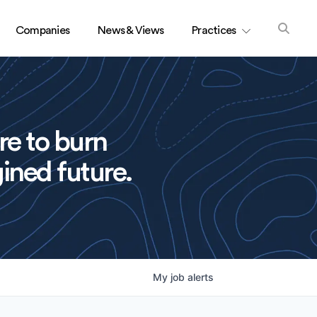
Companies
News & Views
Practices
re to burn
ined future.
My
job
alerts