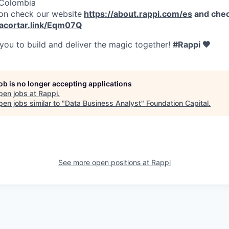
 Colombia
on check our website
https://about.rappi.com/es
and chec
/acortar.link/Eqm07Q
 you to build and deliver the magic together!
#Rappi 🧡
job is no longer accepting applications
pen jobs at
Rappi
.
en jobs similar to "
Data Business Analyst
"
Foundation Capital
.
See more open positions at
Rappi