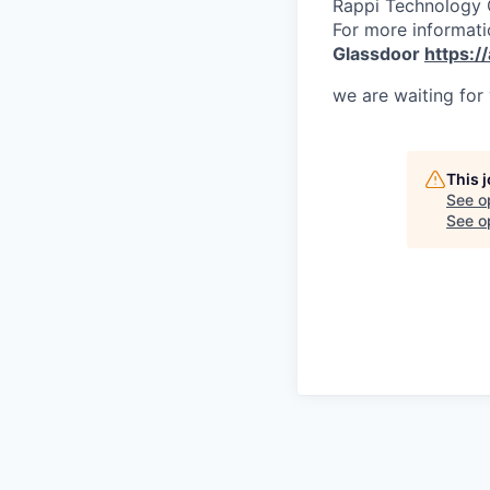
Rappi Technology
For more informati
Glassdoor
https:/
we are waiting for
This 
See o
See op