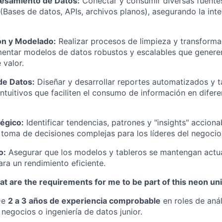
cesamiento de Datos:
Conectar y consumir diversas fuente
(Bases de datos, APIs, archivos planos), asegurando la inte
ón y Modelado:
Realizar procesos de limpieza y transforma
mentar modelos de datos robustos y escalables que genere
 valor.
de Datos:
Diseñar y desarrollar reportes automatizados y t
ntuitivos que faciliten el consumo de información en difere
tégico:
Identificar tendencias, patrones y "insights" accion
a toma de decisiones complejas para los líderes del negocio
o:
Asegurar que los modelos y tableros se mantengan actu
ra un rendimiento eficiente.
t are the requirements for me to be part of this neon un
De
2 a 3 años de experiencia comprobable
en roles de anál
 negocios o ingeniería de datos junior.