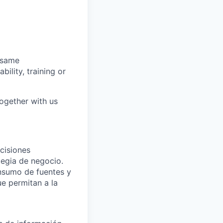
 same
bility, training or
together with us
cisiones
ategia de negocio.
onsumo de fuentes y
ue permitan a la