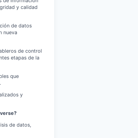
s de información
gridad y calidad
ción de datos
n nueva
ableros de control
ntes etapas de la
ables que
.
alizados y
iverse?
isis de datos,