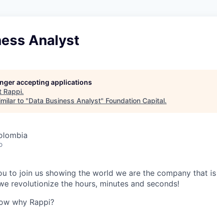
ness Analyst
longer accepting applications
t
Rappi
.
milar to "
Data Business Analyst
"
Foundation Capital
.
olombia
o
 you to join us showing the world we are the company that i
e revolutionize the hours, minutes and seconds!
now why Rappi?