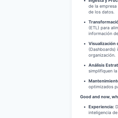
Ingesta y Pro
de la empresa 
de los datos.
Transformaci
(ETL) para ali
información de
Visualización 
(Dashboards) i
organización.
Análisis Estra
simplifiquen l
Mantenimient
optimizados pa
Good and now, wha
Experiencia:
inteligencia de