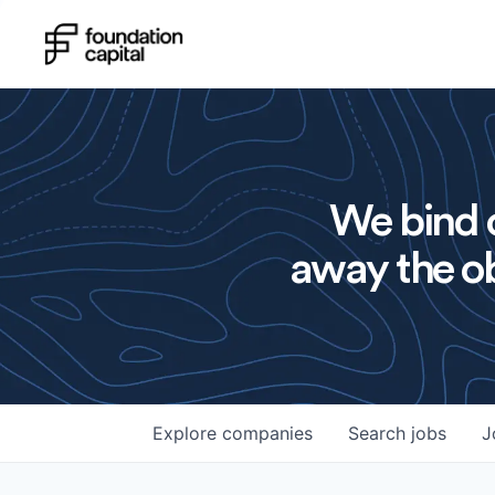
We bind o
away the ob
Explore
companies
Search
jobs
J