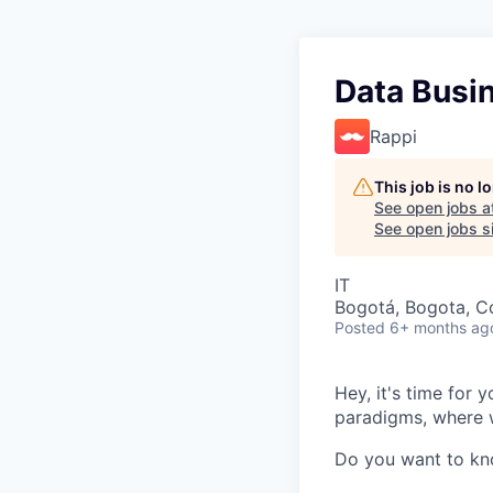
Data Busi
Rappi
This job is no 
See open jobs a
See open jobs si
IT
Bogotá, Bogota, C
Posted
6+ months ag
Hey, it's time for
paradigms, where w
Do you want to k