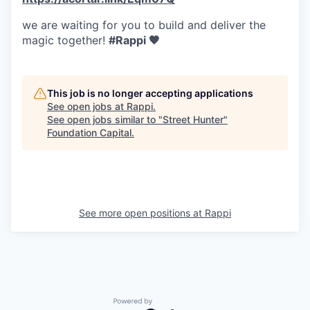
we are waiting for you to build and deliver the
magic together!
#Rappi 🧡
This job is no longer accepting applications
See open jobs at
Rappi
.
See open jobs similar to "
Street Hunter
"
Foundation Capital
.
See more open positions at
Rappi
Powered by Getro.com