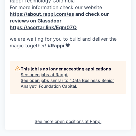
Rappi Technology Colombia
For more information check our website
https://about.rappi.com/es
and check our
reviews on Glassdoor
https://acortar.link/Eqm07Q
we are waiting for you to build and deliver the
magic together!
#Rappi 🧡
This job is no longer accepting applications
See open jobs at
Rappi
.
See open jobs similar to "
Data Business Senior
Analyst
"
Foundation Capital
.
See more open positions at
Rappi