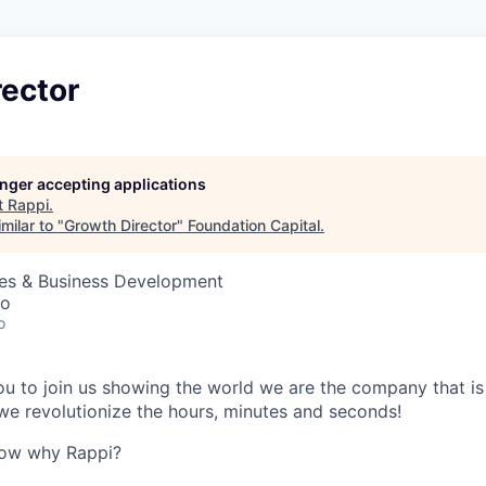
rector
longer accepting applications
t
Rappi
.
milar to "
Growth Director
"
Foundation Capital
.
les & Business Development
co
o
 you to join us showing the world we are the company that i
e revolutionize the hours, minutes and seconds!
now why Rappi?