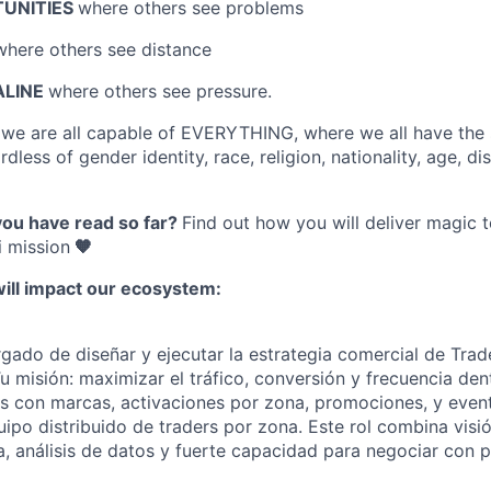
TUNITIES
where others see problems
where others see distance
ALINE
where others see pressure.
e
we are all capable of EVERYTHING
, where we all have the
dless of gender identity, race, religion, nationality, age, disa
you have read so far?
Find out how you will deliver magic 
 mission
🧡
will impact our ecosystem:
argado de diseñar y ejecutar la estrategia comercial de Tra
u misión: maximizar el tráfico, conversión y frecuencia den
 con marcas, activaciones por zona, promociones, y event
ipo distribuido de traders por zona. Este rol combina visió
a, análisis de datos y fuerte capacidad para negociar con 