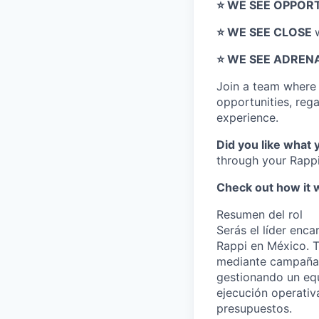
⭐️ WE SEE OPPOR
⭐️ WE SEE CLOSE
⭐️ WE SEE ADREN
Join a team wher
opportunities, regar
experience.
Did you like what 
through your Rappi
Check out how it 
Resumen del rol
Serás el líder enc
Rappi en México. T
mediante campañas
gestionando un equ
ejecución operativ
presupuestos.