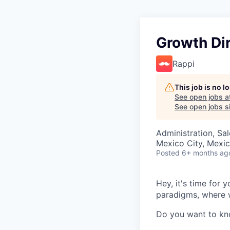
Growth Di
Rappi
This job is no 
See open jobs a
See open jobs si
Administration, Sa
Mexico City, Mexi
Posted
6+ months ag
Hey, it's time for
paradigms, where w
Do you want to k