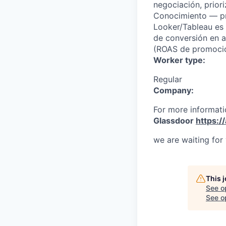
negociación, prior
Conocimiento — pre
Looker/Tableau es u
de conversión en a
(ROAS de promocion
Worker type:
Regular
Company:
For more informati
Glassdoor
https:/
we are waiting for
This 
See o
See op