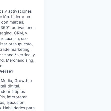
os y activaciones
sión. Liderar un
 con marcas,
 360°: activaciones
saging, CRM, y
frecuencia, uso
izar presupuesto,
trade marketing.
r zona / vertical y
nd, Merchandising,
o.
iverse?
l Media, Growth o
il digital.
ndo múltiples
Is, interpretar
os, ejecución
. Habilidades para