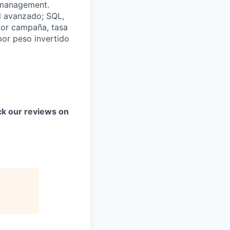
r management.
l avanzado; SQL,
 por campaña, tasa
por peso invertido
k our reviews on