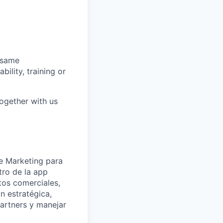
 same
bility, training or
together with us
de Marketing para
tro de la app
os comerciales,
n estratégica,
partners y manejar