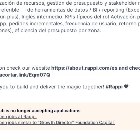
ización de recursos, gestión de presupuesto y stakeholde
ferible — de herramientas de datos / BI / reporting (Exce
n plus). Inglés intermedio. KPIs típicos del rol Activación
pp, pedidos incrementales, frecuencia de usuario, retorno 
es), eficiencia del presupuesto por zona.
on check our website
https://about.rappi.com/es
and chec
/acortar.link/Eqm07Q
 you to build and deliver the magic together!
#Rappi 🧡
job is no longer accepting applications
pen jobs at
Rappi
.
en jobs similar to "
Growth Director
"
Foundation Capital
.