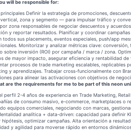
ou will be responsible for:
principales Definir la estrategia de promociones, descuent
ertical, zona y segmento — para impulsar tráfico y conver
 por zona responsables de negociar descuentos y acuerdos
ción y reportar resultados. Planificar y coordinar campañas
n todos sus placements, eventos especiales, push/app mes
onales. Monitorizar y analizar métricas clave: conversión, 
no sobre inversión (ROI) por campaña / marca / zona. Optim
os de mayor impacto, asegurar eficiencia y rentabilidad de 
ntar procesos de trade marketing escalables, replicables po
ting y aprendizajes. Trabajar cross-funcionalmente con Bra
ones para alinear las activaciones con objetivos de negoci
t are the requirements for me to be part of this neon un
 perfil 2-4 años de experiencia en Trade Marketing, Retai
añías de consumo masivo, e-commerce, marketplaces o reta
ndo equipos comerciales, negociando con marcas, gestiona
ntalidad analítica + data-driven: capacidad para definir KP
r hipótesis, optimizar campañas. Alta orientación a resultad
idad y agilidad para moverse rápido en entornos dinámicos