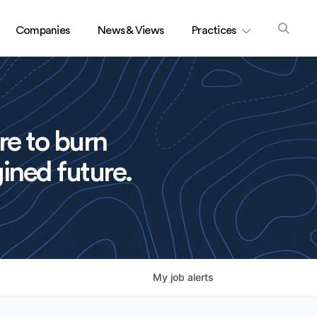
Companies
News & Views
Practices
re to burn
ined future.
My
job
alerts