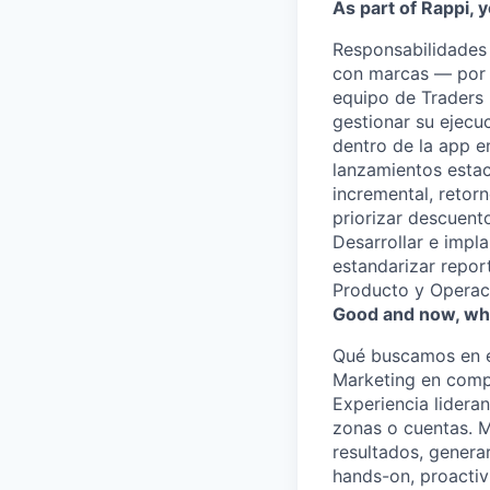
As part of Rappi, y
Responsabilidades 
con marcas — por v
equipo de Traders
gestionar su ejecu
dentro de la app e
lanzamientos estaci
incremental, retor
priorizar descuent
Desarrollar e impla
estandarizar repor
Producto y Operaci
Good and now, wha
Qué buscamos en el
Marketing en comp
Experiencia lidera
zonas o cuentas. Me
resultados, genera
hands-on, proactiv