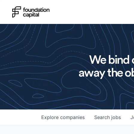
We bind o
away the ob
Explore
companies
Search
jobs
J