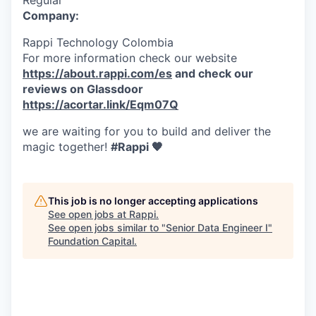
Regular
Company:
Rappi Technology Colombia
For more information check our website
https://about.rappi.com/es
and check our
reviews on Glassdoor
https://acortar.link/Eqm07Q
we are waiting for you to build and deliver the
magic together!
#Rappi 🧡
This job is no longer accepting applications
See open jobs at
Rappi
.
See open jobs similar to "
Senior Data Engineer I
"
Foundation Capital
.