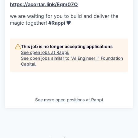
https://acortar.link/Eqm07Q
we are waiting for you to build and deliver the
magic together!
#Rappi 🧡
This job is no longer accepting applications
See open jobs at
Rappi
.
See open jobs similar to "
AI Engineer I
"
Foundation
Capital
.
See more open positions at
Rappi