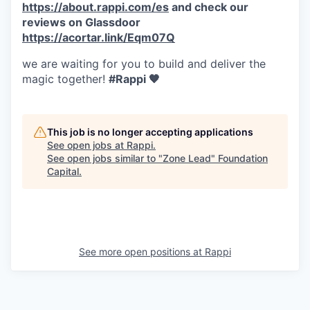
https://about.rappi.com/es
and check our
reviews on Glassdoor
https://acortar.link/Eqm07Q
we are waiting for you to build and deliver the
magic together!
#Rappi 🧡
This job is no longer accepting applications
See open jobs at
Rappi
.
See open jobs similar to "
Zone Lead
"
Foundation
Capital
.
See more open positions at
Rappi