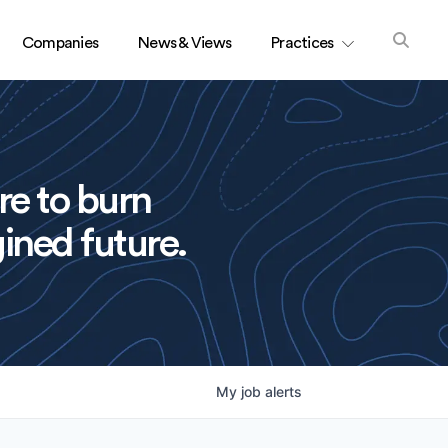
Companies
News & Views
Practices
re to burn
ined future.
My
job
alerts