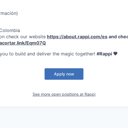
rmación)
 Colombia
on check our website
https://about.rappi.com/es
and chec
/acortar.link/Eqm07Q
 you to build and deliver the magic together!
#Rappi 🧡
Apply now
See more open positions at
Rappi