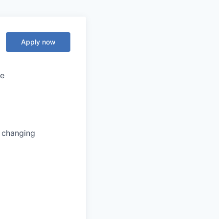
Apply now
le
s changing