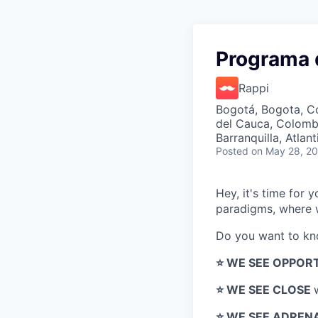
Programa 
Rappi
Bogotá, Bogota, Col
del Cauca, Colombi
Barranquilla, Atla
Posted
on May 28, 2
Hey, it's time for
paradigms, where w
Do you want to k
⭐️ WE SEE OPPOR
⭐️ WE SEE CLOSE
⭐️ WE SEE ADREN