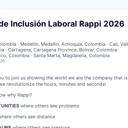
de Inclusión Laboral Rappi 2026
ombia · Medellín, Medellin, Antioquia, Colombia · Cali, Val
a · Cartagena, Cartagena Province, Bolivar, Colombia ·
ntico, Colombia · Santa Marta, Magdalena, Colombia
026
 you to join us showing the world we are the company that i
e revolutionize the hours, minutes and seconds!
now why Rappi?
TUNITIES
where others see problems
where others see distance
ALINE
where others see pressure.