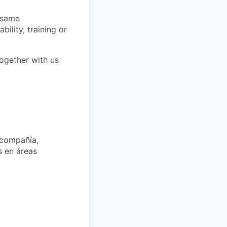
 same
bility, training or
together with us
 compañía,
s en áreas