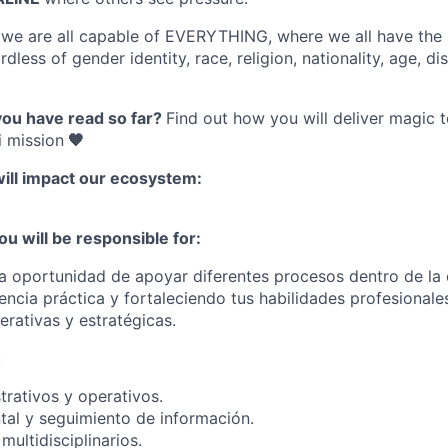
e
we are all capable of EVERYTHING
, where we all have the
dless of gender identity, race, religion, nationality, age, disa
you have read so far?
Find out how you will deliver magic 
 mission
🧡
will impact our ecosystem:
ou will be responsible for:
la oportunidad de apoyar diferentes procesos dentro de la
encia práctica y fortaleciendo tus habilidades profesionale
erativas y estratégicas.
:
trativos y operativos.
al y seguimiento de información.
ultidisciplinarios.