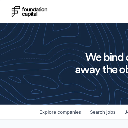
We bind o
away the ob
Explore
companies
Search
jobs
J