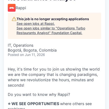
Rappi
This job is no longer accepting applications
See open jobs at
Rappi
.
See open jobs similar to "
Operations Turbo
Restaurants Analyst
"
Foundation Capital
.
IT, Operations
Bogotá, Bogota, Colombia
Posted
on Jun 11, 2026
Hey, it's time for you to join us showing the world
we are the company that is changing paradigms,
where we revolutionize the hours, minutes and
seconds!
Do you want to know why Rappi?
⭐️ WE SEE OPPORTUNITIES
where others see