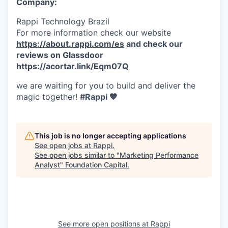
Company:
Rappi Technology Brazil
For more information check our website
https://about.rappi.com/es
and check our
reviews on Glassdoor
https://acortar.link/Eqm07Q
we are waiting for you to build and deliver the
magic together!
#Rappi 🧡
This job is no longer accepting applications
See open jobs at
Rappi
.
See open jobs similar to "
Marketing Performance
Analyst
"
Foundation Capital
.
See more open positions at
Rappi