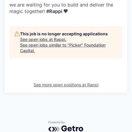
we are waiting for you to build and deliver the
magic together!
#Rappi 🧡
This job is no longer accepting applications
See open jobs at
Rappi
.
See open jobs similar to "
Picker
"
Foundation
Capital
.
See more open positions at
Rappi
Powered by Getro.com