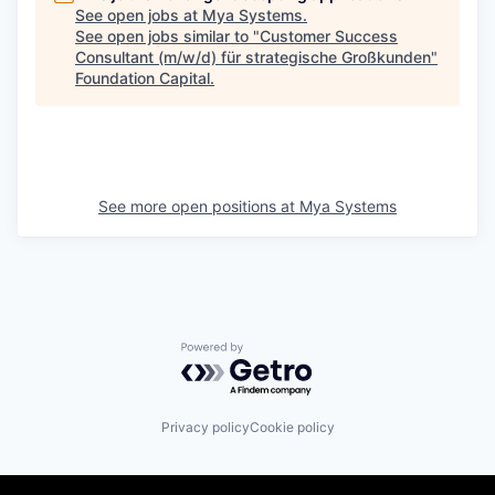
See open jobs at
Mya Systems
.
See open jobs similar to "
Customer Success
Consultant (m/w/d) für strategische Großkunden
"
Foundation Capital
.
See more open positions at
Mya Systems
Powered by Getro.com
Privacy policy
Cookie policy