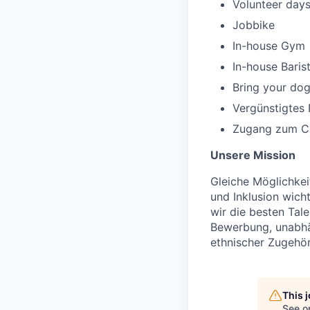
Volunteer day
Jobbike
In-house Gym
In-house Baris
Bring your dog
Vergünstigtes 
Zugang zum Cor
Unsere Mission
Gleiche Möglichkeit
und Inklusion wich
wir die besten Tal
Bewerbung, unabhän
ethnischer Zugehör
This 
See o