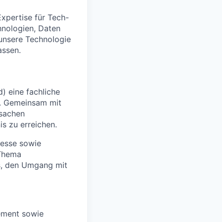
Expertise für Tech-
hnologien, Daten
unsere Technologie
assen.
 eine fachliche
n. Gemeinsam mit
rsachen
s zu erreichen.
zesse sowie
 Thema
s, den Umgang mit
ement sowie