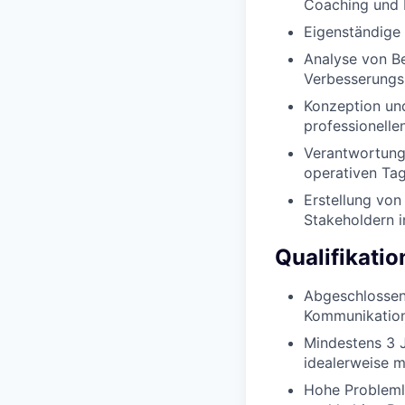
Coaching und 
Eigenständige
Analyse von Be
Verbesserung
Konzeption un
professionell
Verantwortung 
operativen Ta
Erstellung von
Stakeholdern i
Qualifikati
Abgeschlossen
Kommunikation
Mindestens 3 
idealerweise m
Hohe Probleml