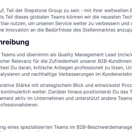
uf, Teil der Stepstone Group zu sein - mit ihrer weltweiten 
ls Teil dieses globalen Teams können wir die neuesten Tec
ise nutzen, um unseren Service weiter zu verbessern und 
che Innovation an die Bedürfnisse des Stellenmarktes anzup
hreibung
s Teams und übernimm als Quality Management Lead (m/w/d)
hoher Relevanz für die Zufriedenheit unserer B2B-KundInne
est Du daran, kritische Anliegen professionell zu lösen, U
alysieren und nachhaltige Verbesserungen im Kundenerlebni
rative Stärke mit strategischem Blick und entwickelst Pro
 kontinuierlich weiter. Darüber hinaus positionierst Du das
ent aktiv im Unternehmen und unterstützt andere Team
fessionalisieren.
tung eines spezialisierten Teams im B2B-Beschwerdemanag