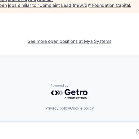
en jobs similar to "
Complaint Lead (m/w/d)
"
Foundation Capital
.
See more open positions at
Mya Systems
Powered by Getro.com
Privacy policy
Cookie policy
P