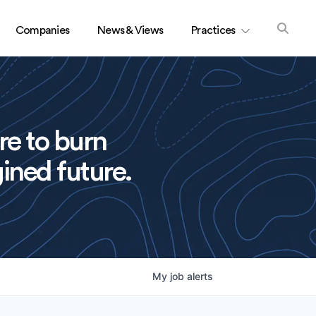
Companies
News & Views
Practices
re to burn
ined future.
My
job
alerts