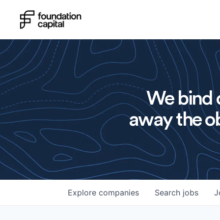
We bind o
away the ob
Explore
companies
Search
jobs
J